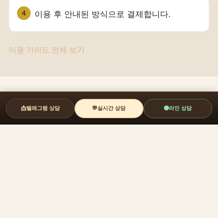
이용 후 안내된 방식으로 결제합니다.
이용 가이드 전체 보기
대표 지역
📩
텔레그램 상담
💬
실시간 상담
🟢
라인 상담
시·군·구 단위 안내 페이지에서 지역별 특성과 행정 범위를
확인할 수 있습니다.
양양
철원
춘천
속초
강원도
서울
강남
부산
대구
인천
원주
제주